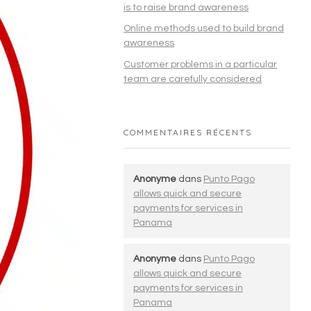
is to raise brand awareness
Online methods used to build brand
awareness
Customer problems in a particular
team are carefully considered
COMMENTAIRES RÉCENTS
Anonyme
dans
Punto Pago
allows quick and secure
payments for services in
Panama
Anonyme
dans
Punto Pago
allows quick and secure
payments for services in
Panama