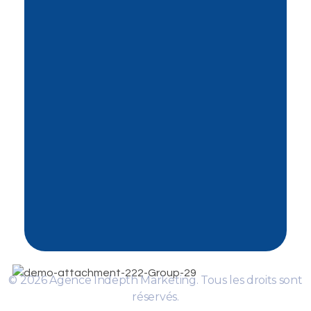
Contactez-Nous
contact@indepthmarketing.agenc
y
+216 22 055 642
Bureau 1.2, 1ére Etage, Centre
Chebil, Av. Farhat Hached Mégrine,
2033, Tunisie
© 2026 Agence Indepth Marketing. Tous les droits sont
réservés.