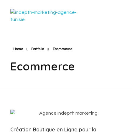
Indepth Marketing - Première agence de marketing digital en Tunisie
La Première Agence Mondiale du Marketing Digital: Community management, Ads, SEO, création site web...
Home
Portfolio
Ecommerce
Ecommerce
Création Boutique en Ligne pour la