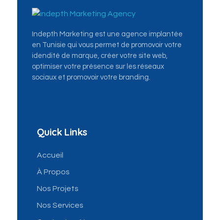
Indepth Marketing - Première agence de marketing digital en Tunisie
La Première Agence Mondiale du Marketing Digital: Community management, Ads, SEO, création site web...
Indepth Marketing est une agence implantée
en Tunisie qui vous permet de promovoir votre
idendité de marque, créer votre site web,
optimiser votre présence sur les réseaux
sociaux et promovoir votre branding.
Quick Links
Accueil
À Propos
Nos Projets
Nos Services