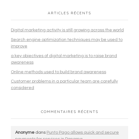
ARTICLES RÉCENTS
Digital marketing activity is still growing across the world
Search engine optimization techniques may be used to
improve
a key objectives of digital marketing is to raise brand
awareness
Online methods used to build brand awareness
Customer problems in a particular team are carefully
considered
COMMENTAIRES RÉCENTS
Anonyme
dans
Punto Pago allows quick and secure
payments for services in Panama