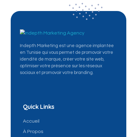
Indepth Marketing - Première agence de marketing digital en Tunisie
La Première Agence Mondiale du Marketing Digital: Community management, Ads, SEO, création site web...
Indepth Marketing est une agence implantée
en Tunisie qui vous permet de promovoir votre
idendité de marque, créer votre site web,
optimiser votre présence sur les réseaux
sociaux et promovoir votre branding.
Quick Links
Accueil
À Propos