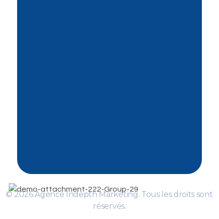
Contactez-Nous
contact@indepthmarketing.agenc
y
+216 22 055 642
Bureau 1.2, 1ére Etage, Centre
Chebil, Av. Farhat Hached Mégrine,
2033, Tunisie
© 2026 Agence Indepth Marketing. Tous les droits sont
réservés.