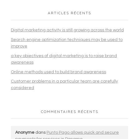
ARTICLES RÉCENTS
Digital marketing activity is still growing across the world
Search engine optimization techniques may be used to
improve
a key objectives of digital marketing is to raise brand
awareness
Online methods used to build brand awareness
Customer problems in a particular team are carefully
considered
COMMENTAIRES RÉCENTS
Anonyme
dans
Punto Pago allows quick and secure
payments for services in Panama