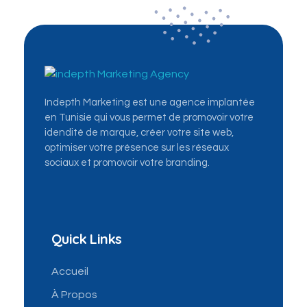
Indepth Marketing - Première agence de marketing digital en Tunisie
La Première Agence Mondiale du Marketing Digital: Community management, Ads, SEO, création site web...
Indepth Marketing est une agence implantée
en Tunisie qui vous permet de promovoir votre
idendité de marque, créer votre site web,
optimiser votre présence sur les réseaux
sociaux et promovoir votre branding.
Quick Links
Accueil
À Propos