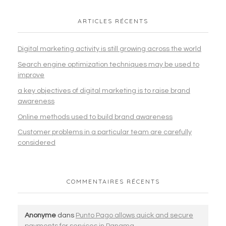
ARTICLES RÉCENTS
Digital marketing activity is still growing across the world
Search engine optimization techniques may be used to
improve
a key objectives of digital marketing is to raise brand
awareness
Online methods used to build brand awareness
Customer problems in a particular team are carefully
considered
COMMENTAIRES RÉCENTS
Anonyme
dans
Punto Pago allows quick and secure
payments for services in Panama