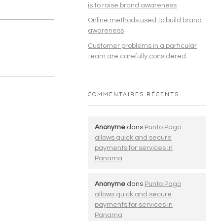
is to raise brand awareness
Online methods used to build brand
awareness
Customer problems in a particular
team are carefully considered
COMMENTAIRES RÉCENTS
Anonyme
dans
Punto Pago
allows quick and secure
payments for services in
Panama
Anonyme
dans
Punto Pago
allows quick and secure
payments for services in
Panama