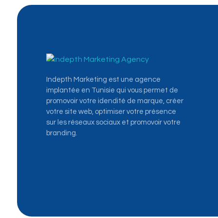
Indepth Marketing - Première agence de marketing digital en Tunisie
La Première Agence Mondiale du Marketing Digital: Community management, Ads, SEO, création site web...
Indepth Marketing est une agence
implantée en Tunisie qui vous permet de
promovoir votre idendité de marque, créer
votre site web, optimiser votre présence
sur les réseaux sociaux et promovoir votre
branding.