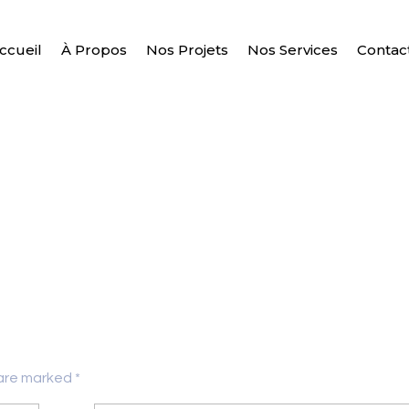
ccueil
À Propos
Nos Projets
Nos Services
Contac
 are marked *