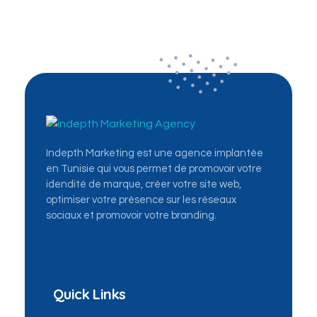
Indepth Marketing - Première agence de marketing digital en Tunisie
La Première Agence Mondiale du Marketing Digital: Community management, Ads, SEO, création site web...
Indepth Marketing est une agence implantée
en Tunisie qui vous permet de promovoir votre
idendité de marque, créer votre site web,
optimiser votre présence sur les réseaux
sociaux et promovoir votre branding.
Quick Links